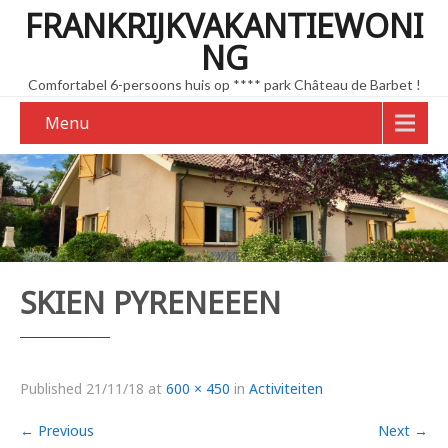
FRANKRIJKVAKANTIEWONI
NG
Comfortabel 6-persoons huis op **** park Château de Barbet !
Menu
SKIEN PYRENEEEN
Published
21/11/18
at
600 × 450
in
Activiteiten
←
Previous
Next
→