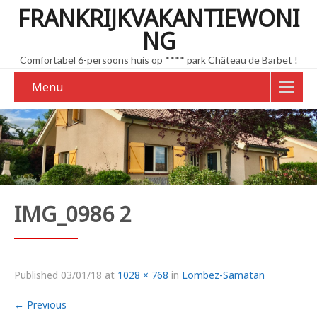
FRANKRIJKVAKANTIEWONI
NG
Comfortabel 6-persoons huis op **** park Château de Barbet !
Menu
IMG_0986 2
Published
03/01/18
at
1028 × 768
in
Lombez-Samatan
←
Previous