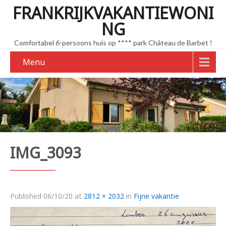
FRANKRIJKVAKANTIEWONI
NG
Comfortabel 6-persoons huis op **** park Château de Barbet !
Menu
IMG_3093
Published
06/10/20
at
2812 × 2032
in
Fijne vakantie