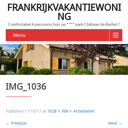
FRANKRIJKVAKANTIEWONI
NG
Comfortabel 6-persoons huis op **** park Château de Barbet !
Menu
IMG_1036
Published
11/10/17
at
1028 × 768
in
Activiteiten
←
Previous
Next
→