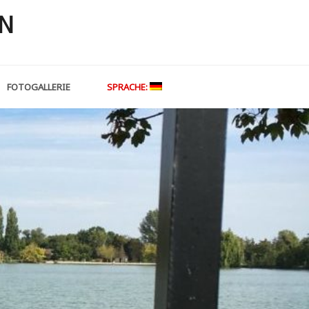
EN
FOTOGALLERIE
SPRACHE: